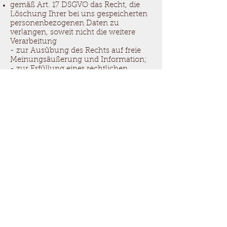
gemäß Art. 17 DSGVO das Recht, die
Löschung Ihrer bei uns gespeicherten
personenbezogenen Daten zu
verlangen, soweit nicht die weitere
Verarbeitung
- zur Ausübung des Rechts auf freie
Meinungsäußerung und Information;
- zur Erfüllung einer rechtlichen
Verpflichtung;
- aus Gründen des öffentlichen
Interesses oder
- zur Geltendmachung, Ausübung
oder Verteidigung von
Rechtsansprüchen
erforderlich ist;
gemäß Art. 18 DSGVO das Recht, die
Einschränkung der Verarbeitung Ihrer
personenbezogenen Daten zu
verlangen, soweit
- die Richtigkeit der Daten von Ihnen
bestritten wird;
- die Verarbeitung unrechtmäßig ist,
Sie aber deren Löschung ablehnen;
- wir die Daten nicht mehr benötigen,
Sie diese jedoch zur Geltendmachung,